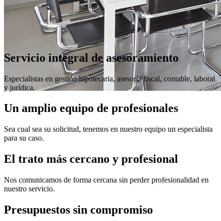
Servicio integral de asesoramiento
Especialistas en gestión hipotecaria, asesoría fiscal, contable, laboral
y jurídica.
Un amplio equipo de profesionales
Servicio integral
Sea cual sea su solicitud, tenemos en nuestro equipo un especialista
para su caso.
de gestión y
El trato más cercano y profesional
Nos comunicamos de forma cercana sin perder profesionalidad en
asesoramiento
nuestro servicio.
Presupuestos sin compromiso
Despreocúpese de todo el papeleo, nosotros nos encargamos