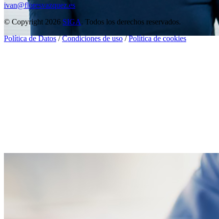
ivan@floresvazquez.es
© Copyright 2026
SIGA
. Todos los derechos reservados.
Política de Datos
/
Condiciones de uso
/
Política de cookies
Expertos en
materia laboral
Te asesoramos de manera legal sobre nóminas, ceses, altas y
despidos iamgen