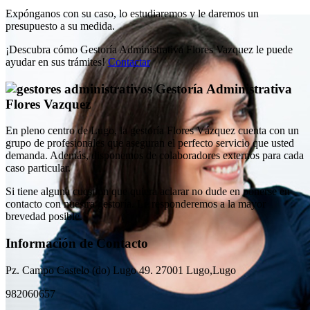
Expónganos con su caso, lo estudiaremos y le daremos un
presupuesto a su medida.
¡Descubra cómo Gestoría Administrativa Flores Vazquez le puede
ayudar en sus trámites!
Contactar
Gestoría Administrativa
Flores Vazquez
En pleno centro de Lugo, la gestoría Flores Vázquez cuenta con un
grupo de profesionales que aseguran el perfecto servicio que usted
demanda. Además, disponemos de colaboradores externos para cada
caso particular.
Si tiene alguna cuestión que quiera aclarar no dude en ponerse en
contacto con nuestra gestorí­a. Le responderemos a la mayor
brevedad posible.
Información de
Contacto
Pz. Campo Castelo (do) Lugo 49. 27001 Lugo,Lugo
982060657